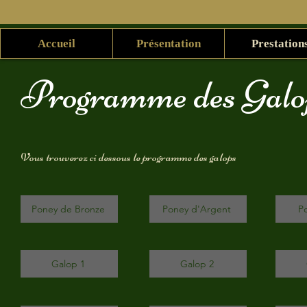
Accueil
Présentation
Prestation
Programme des Galo
Vous trouverez ci dessous le programme des galops
Poney de Bronze
Poney d'Argent
P
Galop 1
Galop 2