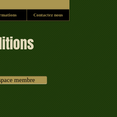
rmations
Contactez nous
itions
space membre