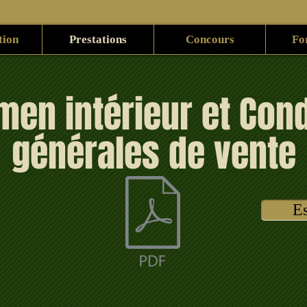
tion
Prestations
Concours
Fo
men intérieur et Cond
générales de vente
E